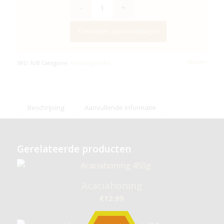
Toevoegen aan winkelwagen
Wissen
SKU:
N/B
Categorie:
Uncategorized
Beschrijving
Aanvullende informatie
Gerelateerde producten
Acaciahoning
€
12.99