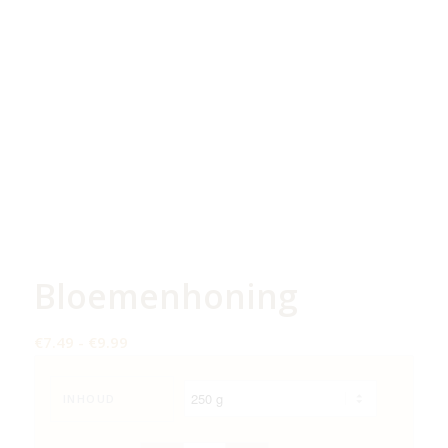
Bloemenhoning
Prijsklasse:
€
7.49
-
€
9.99
€7.49
tot
INHOUD
€9.99