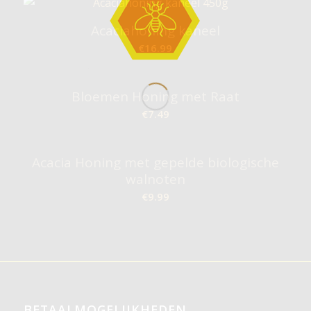
Acaciahoning kaneel
€
16.99
Bloemen Honing met Raat
€
7.49
Acacia Honing met gepelde biologische
walnoten
€
9.99
BETAALMOGELIJKHEDEN