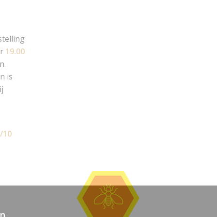
telling
or
19.00
n.
n is
ij
5/10
en