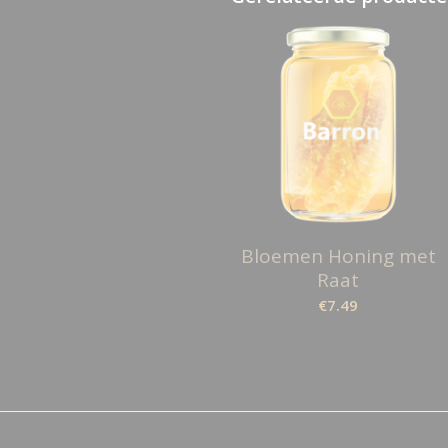
Bloemen Honing met
Raat
€
7.49