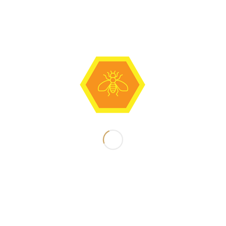
Om gebruik te maken van zijn herroepingsrecht, zal de
consument zich richten naar de door BarronHoning bij het
aanbod en/of uiterlijk bij de levering ter zake verstrekte
redelijke en duidelijke instructies.
Artikel 7 – Kosten in geval van herroeping
Indien de consument gebruik maakt van zijn
herroepingsrecht, komen ten hoogste de kosten van
terugzending voor zijn rekening.
Indien de consument een bedrag betaald heeft, zal
BarronHoning dit bedrag zo spoedig mogelijk, doch uiterlijk
binnen 14 dagen na herroeping, terugbetalen. Hierbij is wel
de voorwaarde dat het product reeds terug ontvangen is
door de webwinkelier of sluitend bewijs van complete
terugzending overlegd kan worden.
Artikel 8 – Uitsluiting herroepingsrecht
BarronHoning kan het herroepingsrecht van de consument
uitsluiten voor producten zoals omschreven in lid 2 en 3. De
uitsluiting van het herroepingsrecht geldt slechts indien