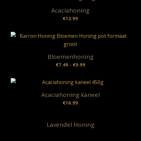
Acaciahoning
€
12.99
Bloemenhoning
Prijsklasse:
€
7.49
-
€
9.99
€7.49
tot
€9.99
Acaciahoning kaneel
€
16.99
Lavendel Honing