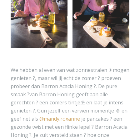
We hebben al even van wat zonnestralen ☀mogen
genieten ?, maar wil jij echt de zomer ? proeven
probeer dan Barron Acacia Honing ?. De pure
smaak ?van Barron Honing geeft aan alle
gerechten ? een zomers tintje⛱ en laat je intens
genieten ?. Gun jezelf een verwen momentje ☺ en
geef net als
@mandy.roxanne
je pancakes ? een
gezonde twist met een flinke lepel ? Barron Acacia
Honing ?. Je zult versteld staan ? hoe onze